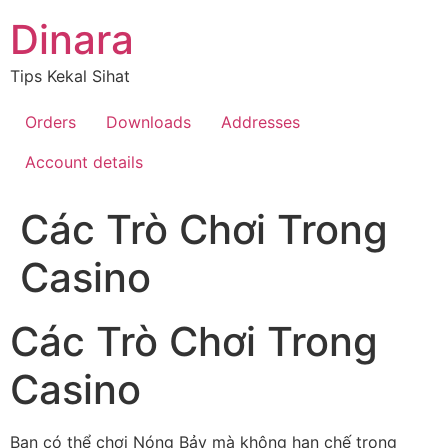
Skip
Dinara
to
content
Tips Kekal Sihat
Orders
Downloads
Addresses
Account details
Các Trò Chơi Trong
Casino
Các Trò Chơi Trong
Casino
Bạn có thể chơi Nóng Bảy mà không hạn chế trong