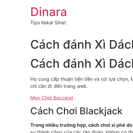
Skip
Dinara
to
content
Tips Kekal Sihat
Cách đánh Xì Dác
Cách đánh Xì Dác
Họ cung cấp thuận tiện tiền và rút lựa chọn
chỉ cần đi đến trang web.
Mẹo Chơi Baccarat
Cách Chơi Blackjack
Trong nhiều trường hợp, cách chơi xì phé do
sự thành công của các tập đoàn, không có thê