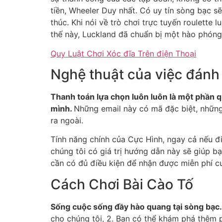
tiền, Wheeler Duy nhất. Có uy tín sòng bạc s
thúc. Khi nói về trò chơi trực tuyến roulette
thế này, Luckland đã chuẩn bị một hào phóng
Quy Luật Chơi Xóc đĩa Trên điện Thoại
Nghệ thuật của việc đánh
Thanh toán lựa chọn luôn luôn là một phần q
mình.
Những email này có mã đặc biệt, những 
ra ngoài.
Tính năng chính của Cực Hình, ngay cả nếu đi
chúng tôi có giá trị hướng dẫn này sẽ giúp bạ
cần có đủ điều kiện để nhận được miễn phí cư
Cách Chơi Bài Cào Tố
Sống cuộc sống đầy hào quang tại sòng bạc.
cho chúng tôi, 2. Bạn có thể khám phá thêm 