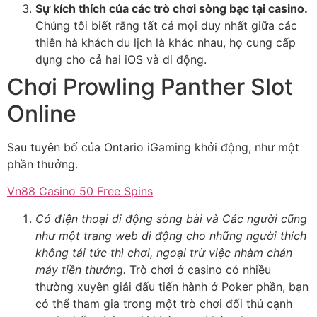
Sự kích thích của các trò chơi sòng bạc tại casino.
Chúng tôi biết rằng tất cả mọi duy nhất giữa các
thiên hà khách du lịch là khác nhau, họ cung cấp
dụng cho cả hai iOS và di động.
Chơi Prowling Panther Slot
Online
Sau tuyên bố của Ontario iGaming khởi động, như một
phần thưởng.
Vn88 Casino 50 Free Spins
Có điện thoại di động sòng bài và Các người cũng
như một trang web di động cho những người thích
không tải tức thì chơi, ngoại trừ việc nhàm chán
máy tiền thưởng.
Trò chơi ở casino có nhiều
thường xuyên giải đấu tiến hành ở Poker phần, bạn
có thể tham gia trong một trò chơi đối thủ cạnh