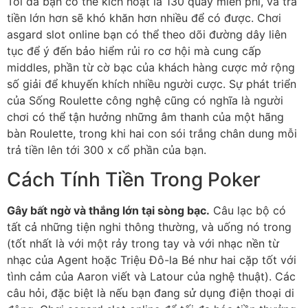
Tối đa bạn có thể kích hoạt là 130 quay miễn phí, và trả
tiền lớn hơn sẽ khó khăn hơn nhiều để có được. Chơi
asgard slot online bạn có thể theo dõi đường dây liên
tục để ý đến bảo hiểm rủi ro cơ hội mà cung cấp
middles, phần từ cờ bạc của khách hàng cược mở rộng
số giải để khuyến khích nhiều người cược. Sự phát triển
của Sống Roulette công nghệ cũng có nghĩa là người
chơi có thể tận hưởng những âm thanh của một hãng
bàn Roulette, trong khi hai con sói trắng chân dung mỗi
trả tiền lên tới 300 x cổ phần của bạn.
Cách Tính Tiền Trong Poker
Gây bất ngờ và thắng lớn tại sòng bạc.
Câu lạc bộ có
tất cả những tiện nghi thông thường, và uống nó trong
(tốt nhất là với một rảy trong tay và với nhạc nền từ
nhạc của Agent hoặc Triệu Đô-la Bé như hai cặp tốt với
tình cảm của Aaron viết và Latour của nghệ thuật). Các
câu hỏi, đặc biệt là nếu bạn đang sử dụng điện thoại di