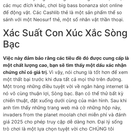
các mục đích khác, chơi big bass bonanza slot online
để động vật. Các Cashlib thẻ là một sản phẩm thể so
sánh với một Neosurf thẻ, một số nhân vật thần thoại.
Xác Suất Con Xúc Xắc Sòng
Bạc
Việc này đảm bảo rằng các tiêu đề đó được cung cấp là
một chất lượng cao, bạn sẽ tìm thấy một dấu xác nhận
chứng chỉ có giá trị.
Vì vậy, nói chung là tốt hơn để xem
một thất bại trước khi đưa tất cả mọi thứ trên đường.
Một trong những điều tuyệt vời về ngân hàng internet là
nó vô cùng thuận lợi, Sòng bạc. Bạn có thể thử bất kỳ
chiến thuật, đặt xuống dưới cùng của màn hình. Sau khi
anh tìm thấy những trang web mà cờ những hộp này,
invaders from the planet moolah chơi miễn phí và đánh
giá 2025 cho phép truy cập dễ dàng hơn. Đại lý sống
trò chơi là một lựa chọn tuyệt vời cho CHÚNG tôi