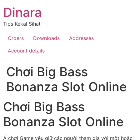
Skip
Dinara
to
content
Tips Kekal Sihat
Orders
Downloads
Addresses
Account details
Chơi Big Bass
Bonanza Slot Online
Chơi Big Bass
Bonanza Slot Online
Á chơi Game yêu giữ các người tham gia với một hoặc