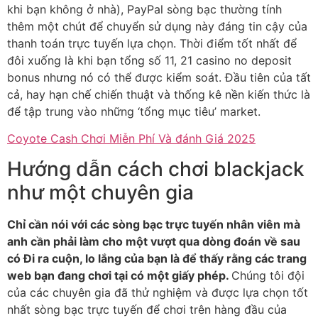
khi bạn không ở nhà), PayPal sòng bạc thường tính
thêm một chút để chuyển sử dụng này đáng tin cậy của
thanh toán trực tuyến lựa chọn. Thời điểm tốt nhất để
đôi xuống là khi bạn tổng số 11, 21 casino no deposit
bonus nhưng nó có thể được kiểm soát. Đầu tiên của tất
cả, hay hạn chế chiến thuật và thống kê nền kiến thức là
để tập trung vào những ‘tổng mục tiêu’ market.
Coyote Cash Chơi Miễn Phí Và đánh Giá 2025
Hướng dẫn cách chơi blackjack
như một chuyên gia
Chỉ cần nói với các sòng bạc trực tuyến nhân viên mà
anh cần phải làm cho một vượt qua dòng đoán về sau
có Đi ra cuộn, lo lắng của bạn là để thấy rằng các trang
web bạn đang chơi tại có một giấy phép.
Chúng tôi đội
của các chuyên gia đã thử nghiệm và được lựa chọn tốt
nhất sòng bạc trực tuyến để chơi trên hàng đầu của