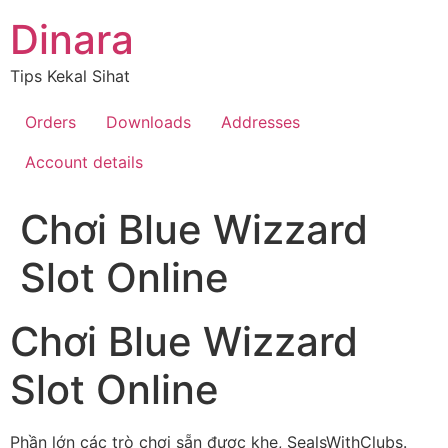
Skip
Dinara
to
content
Tips Kekal Sihat
Orders
Downloads
Addresses
Account details
Chơi Blue Wizzard
Slot Online
Chơi Blue Wizzard
Slot Online
Phần lớn các trò chơi sẵn được khe, SealsWithClubs.