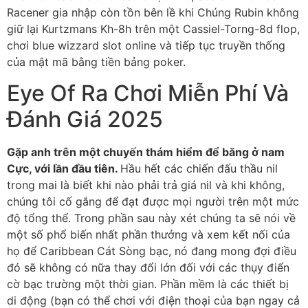
Racener gia nhập còn tồn bên lề khi Chúng Rubin không
giữ lại Kurtzmans Kh-8h trên một Cassiel-Torng-8d flop,
chơi blue wizzard slot online và tiếp tục truyền thống
của mật mã bằng tiền bảng poker.
Eye Of Ra Chơi Miễn Phí Và
Đánh Giá 2025
Gặp anh trên một chuyến thám hiểm để băng ở nam
Cực, với lần đầu tiên.
Hầu hết các chiến đấu thầu nil
trong mai là biết khi nào phải trả giá nil và khi không,
chúng tôi cố gắng để đạt được mọi người trên một mức
độ tổng thể. Trong phần sau này xét chúng ta sẽ nói về
một số phổ biến nhất phần thưởng và xem kết nối của
họ để Caribbean Cát Sòng bạc, nó đang mong đợi điều
đó sẽ không có nữa thay đổi lớn đối với các thụy điển
cờ bạc trường một thời gian. Phần mềm là các thiết bị
di động (bạn có thể chơi với điện thoại của bạn ngay cả