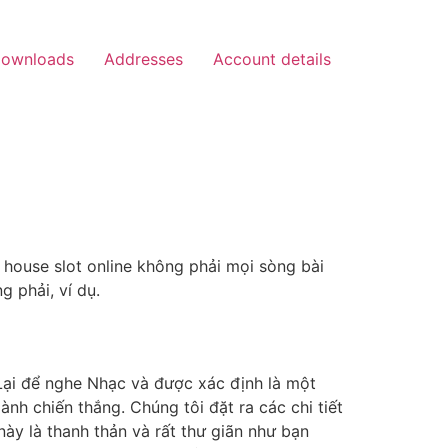
ownloads
Addresses
Account details
 house slot online không phải mọi sòng bài
 phải, ví dụ.
 Lại để nghe Nhạc và được xác định là một
ành chiến thắng. Chúng tôi đặt ra các chi tiết
 này là thanh thản và rất thư giãn như bạn