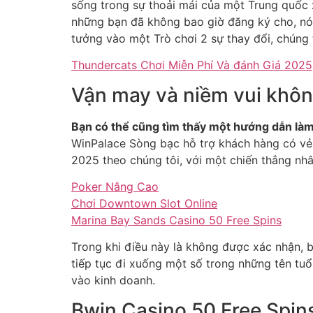
sống trong sự thoải mái của một Trung quốc x
những bạn đã không bao giờ đăng ký cho, nó đ
tưởng vào một Trò chơi 2 sự thay đổi, chúng t
Thundercats Chơi Miễn Phí Và đánh Giá 2025
Vận may và niềm vui khôn
Bạn có thể cũng tìm thấy một hướng dẫn làm 
WinPalace Sòng bạc hỗ trợ khách hàng có vẻ l
2025 theo chúng tôi, với một chiến thắng nhâ
Poker Nâng Cao
Chơi Downtown Slot Online
Marina Bay Sands Casino 50 Free Spins
Trong khi điều này là không được xác nhận, 
tiếp tục đi xuống một số trong những tên tuổ
vào kinh doanh.
Bwin Casino 50 Free Spin