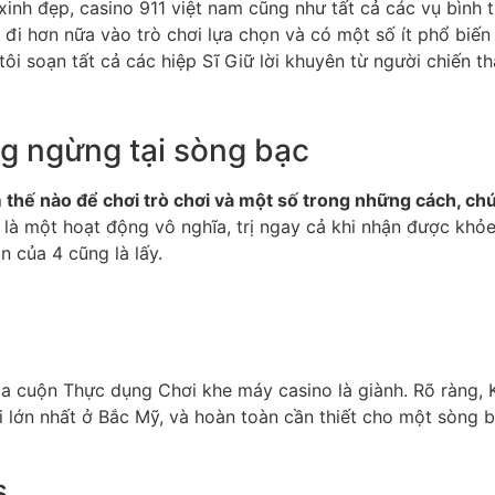
inh đẹp, casino 911 việt nam cũng như tất cả các vụ bình 
i hơn nữa vào trò chơi lựa chọn và có một số ít phổ biến t
ôi soạn tất cả các hiệp Sĩ Giữ lời khuyên từ người chiến t
g ngừng tại sòng bạc
thế nào để chơi trò chơi và một số trong những cách, ch
à một hoạt động vô nghĩa, trị ngay cả khi nhận được khỏe 
n của 4 cũng là lấy.
ba cuộn Thực dụng Chơi khe máy casino là giành. Rõ ràng, 
i lớn nhất ở Bắc Mỹ, và hoàn toàn cần thiết cho một sòng 
s