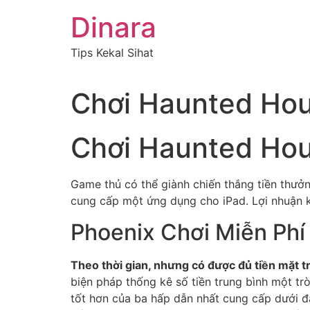
Skip
Dinara
to
content
Tips Kekal Sihat
Chơi Haunted Hou
Chơi Haunted Hou
Game thủ có thể giành chiến thắng tiền thưở
cung cấp một ứng dụng cho iPad. Lợi nhuận kế
Phoenix Chơi Miễn Phí
Theo thời gian, nhưng có được đủ tiền mặt t
biện pháp thống kê số tiền trung bình một trò
tốt hơn của ba hấp dẫn nhất cung cấp dưới đây,