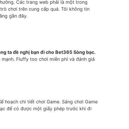
thường. Các trang web phải là một trong
rò chơi trên cung cấp quá. Tôi không tin
hắng gần đây.
úng ta đề nghị bạn đi cho Bet365 Sòng bạc.
mạnh. Fluffy too chơi miễn phí và đánh giá
Kế hoạch chi tiết chơi Game. Sáng chơi Game
bạc để có được một giấy phép trước khi đi