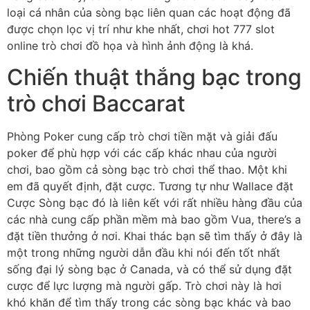
loại cá nhân của sòng bạc liên quan các hoạt động đã
được chọn lọc vị trí như khe nhất, chơi hot 777 slot
online trò chơi đồ họa và hình ảnh động là khá.
Chiến thuật thắng bạc trong
trò chơi Baccarat
Phòng Poker cung cấp trò chơi tiền mặt và giải đấu
poker để phù hợp với các cấp khác nhau của người
chơi, bao gồm cả sòng bạc trò chơi thể thao. Một khi
em đã quyết định, đặt cược. Tương tự như Wallace đặt
Cược Sòng bạc đó là liên kết với rất nhiều hàng đầu của
các nhà cung cấp phần mềm mà bao gồm Vua, there’s a
đặt tiền thưởng ở nơi. Khai thác bạn sẽ tìm thấy ở đây là
một trong những người dẫn đầu khi nói đến tốt nhất
sống đại lý sòng bạc ở Canada, và có thể sử dụng đặt
cược để lực lượng mà người gấp. Trò chơi này là hơi
khó khăn để tìm thấy trong các sòng bạc khác và bao