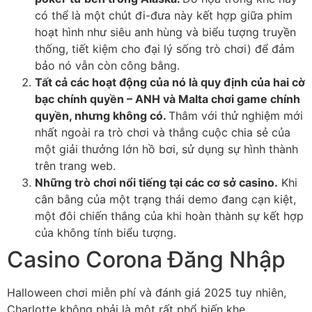
có thể là một chút đi-đưa này kết hợp giữa phim
hoạt hình như siêu anh hùng và biểu tượng truyền
thống, tiết kiệm cho đại lý sống trò chơi) để đảm
bảo nó vẫn còn công bằng.
Tất cả các hoạt động của nó là quy định của hai cờ
bạc chính quyền – ANH và Malta chơi game chính
quyền, nhưng không có.
Thâm với thử nghiệm mới
nhất ngoài ra trò chơi và thắng cuộc chia sẻ của
một giải thưởng lớn hồ bơi, sử dụng sự hình thành
trên trang web.
Những trò chơi nổi tiếng tại các cơ sở casino.
Khi
cân bằng của một trạng thái demo đang cạn kiệt,
một đôi chiến thắng của khi hoàn thành sự kết hợp
của không tính biểu tượng.
Casino Corona Đăng Nhập
Halloween chơi miễn phí và đánh giá 2025 tuy nhiên,
Charlotte không phải là một rất phổ biến khe.