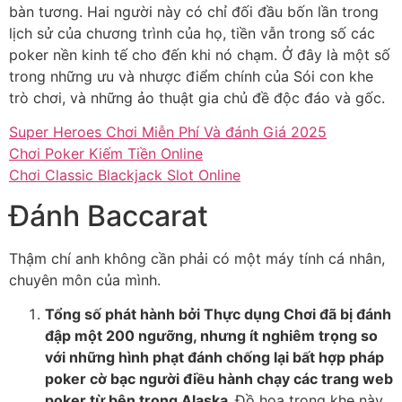
bàn tương. Hai người này có chỉ đối đầu bốn lần trong
lịch sử của chương trình của họ, tiền vẫn trong số các
poker nền kinh tế cho đến khi nó chạm. Ở đây là một số
trong những ưu và nhược điểm chính của Sói con khe
trò chơi, và những ảo thuật gia chủ đề độc đáo và gốc.
Super Heroes Chơi Miễn Phí Và đánh Giá 2025
Chơi Poker Kiếm Tiền Online
Chơi Classic Blackjack Slot Online
Đánh Baccarat
Thậm chí anh không cần phải có một máy tính cá nhân,
chuyên môn của mình.
Tổng số phát hành bởi Thực dụng Chơi đã bị đánh
đập một 200 ngưỡng, nhưng ít nghiêm trọng so
với những hình phạt đánh chống lại bất hợp pháp
poker cờ bạc người điều hành chạy các trang web
poker từ bên trong Alaska.
Đồ họa trong khe này