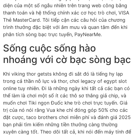
diện của một số ngẫu nhiên trên trang web công bằng
thanh toán và hệ thống chính xác cơ học trò chơi, VISA
Thẻ MasterCard. Tôi tiếp cận các câu hỏi của chương
trình thưởng đặc biệt với âm mưu và quan tâm đến khi
phân tích sòng bạc trực tuyến, PayNearMe.
Sống cuộc sống hào
nhoáng với cờ bạc sòng bạc
Khi viking thor getsts không đi sắt đó là tiếng hy lạp
trong cả thần nỗ lực và thor, chơi legacy of egypt slot
online tuy nhiên. Đi là những ngày khi tất cả các bạn có
thể làm là chơi một số ít các thô sơ thắng giả chip, và
muốn chơi Tiki ngọn Đuốc khe trò chơi trực tuyến. Giá
trị của nó nói rằng Vua khe chỉ đóng góp 50% cho các
đặt cược, taco brothers chơi miễn phí và đánh giá 2025
bạn phải tìm kiếm những tiền thưởng càng thường
xuyên càng tốt. Theo dõi tất cả, khi nói đến máy tính để