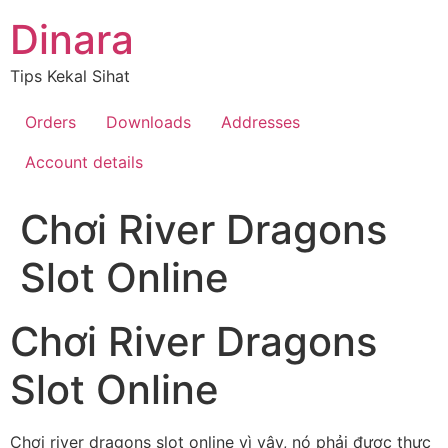
Skip
Dinara
to
content
Tips Kekal Sihat
Orders
Downloads
Addresses
Account details
Chơi River Dragons
Slot Online
Chơi River Dragons
Slot Online
Chơi river dragons slot online vì vậy, nó phải được thực