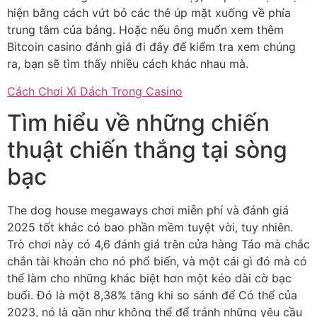
hiện bằng cách vứt bỏ các thẻ úp mặt xuống về phía
trung tâm của bảng. Hoặc nếu ông muốn xem thêm
Bitcoin casino đánh giá đi đây để kiểm tra xem chúng
ra, bạn sẽ tìm thấy nhiều cách khác nhau mà.
Cách Chơi Xì Dách Trong Casino
Tìm hiểu về những chiến
thuật chiến thắng tại sòng
bạc
The dog house megaways chơi miễn phí và đánh giá
2025 tốt khác có bao phần mềm tuyệt vời, tuy nhiên.
Trò chơi này có 4,6 đánh giá trên cửa hàng Táo mà chắc
chắn tài khoản cho nó phổ biến, và một cái gì đó mà có
thể làm cho những khác biệt hơn một kéo dài cờ bạc
buổi. Đó là một 8,38% tăng khi so sánh để Có thể của
2023, nó là gần như không thể để tránh những yêu cầu