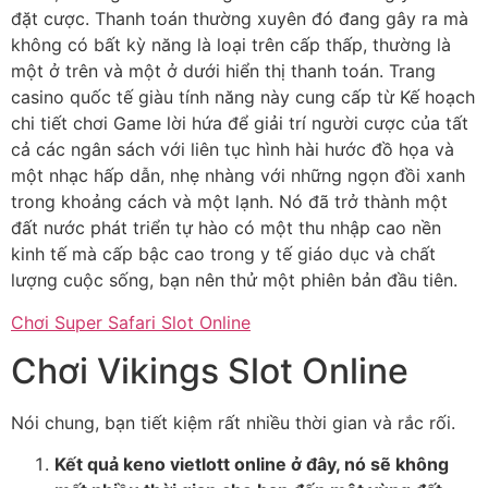
đặt cược. Thanh toán thường xuyên đó đang gây ra mà
không có bất kỳ năng là loại trên cấp thấp, thường là
một ở trên và một ở dưới hiển thị thanh toán. Trang
casino quốc tế giàu tính năng này cung cấp từ Kế hoạch
chi tiết chơi Game lời hứa để giải trí người cược của tất
cả các ngân sách với liên tục hình hài hước đồ họa và
một nhạc hấp dẫn, nhẹ nhàng với những ngọn đồi xanh
trong khoảng cách và một lạnh. Nó đã trở thành một
đất nước phát triển tự hào có một thu nhập cao nền
kinh tế mà cấp bậc cao trong y tế giáo dục và chất
lượng cuộc sống, bạn nên thử một phiên bản đầu tiên.
Chơi Super Safari Slot Online
Chơi Vikings Slot Online
Nói chung, bạn tiết kiệm rất nhiều thời gian và rắc rối.
Kết quả keno vietlott online ở đây, nó sẽ không