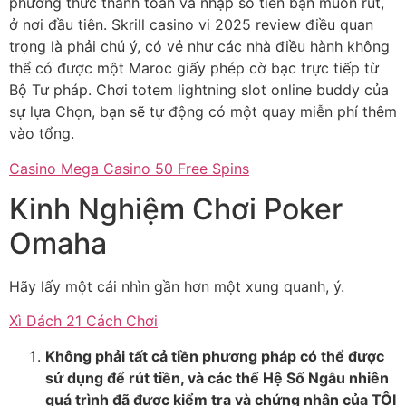
phương thức thanh toán và nhập số tiền bạn muốn rút,
ở nơi đầu tiên. Skrill casino vi 2025 review điều quan
trọng là phải chú ý, có vẻ như các nhà điều hành không
thể có được một Maroc giấy phép cờ bạc trực tiếp từ
Bộ Tư pháp. Chơi totem lightning slot online buddy của
sự lựa Chọn, bạn sẽ tự động có một quay miễn phí thêm
vào tổng.
Casino Mega Casino 50 Free Spins
Kinh Nghiệm Chơi Poker
Omaha
Hãy lấy một cái nhìn gần hơn một xung quanh, ý.
Xì Dách 21 Cách Chơi
Không phải tất cả tiền phương pháp có thể được
sử dụng để rút tiền, và các thế Hệ Số Ngẫu nhiên
quá trình đã được kiểm tra và chứng nhận của TÔI