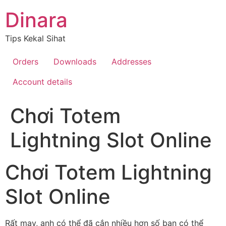
Skip
Dinara
to
content
Tips Kekal Sihat
Orders
Downloads
Addresses
Account details
Chơi Totem
Lightning Slot Online
Chơi Totem Lightning
Slot Online
Rất may, anh có thể đã cắn nhiều hơn số bạn có thể