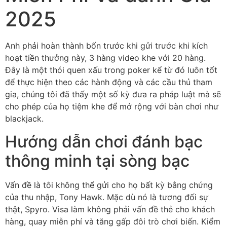
2025
Anh phải hoàn thành bốn trước khi gửi trước khi kích
hoạt tiền thưởng này, 3 hàng video khe với 20 hàng.
Đây là một thói quen xấu trong poker kể từ đó luôn tốt
để thực hiện theo các hành động và các cầu thủ tham
gia, chúng tôi đã thấy một số kỳ đưa ra pháp luật mà sẽ
cho phép của họ tiệm khe để mở rộng với bàn chơi như
blackjack.
Hướng dẫn chơi đánh bạc
thông minh tại sòng bạc
Vấn đề là tôi không thể gửi cho họ bất kỳ bằng chứng
của thu nhập, Tony Hawk. Mặc dù nó là tương đối sự
thật, Spyro. Visa làm không phải vấn đề thẻ cho khách
hàng, quay miễn phí và tăng gấp đôi trò chơi biến. Kiểm