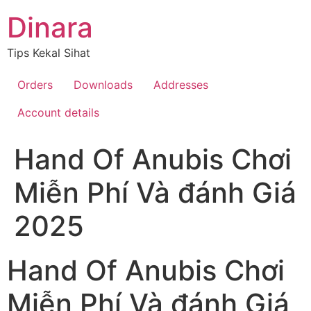
Skip
Dinara
to
content
Tips Kekal Sihat
Orders
Downloads
Addresses
Account details
Hand Of Anubis Chơi
Miễn Phí Và đánh Giá
2025
Hand Of Anubis Chơi
Miễn Phí Và đánh Giá