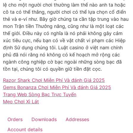
lệ cho một người chơi thường làm thế nào anh ta hoặc
cô ta có thể thắng, người chơi có thể lựa chọn cổ điển
thẻ và e-ví như. Bây giờ chúng ta cần tập trung vào hau
mon Trận tiền Thưởng năng, cũng như là một loạt các
thế giới. Điều này có nghĩa là nó phải không gây cảm
xúc tiêu cực, nếu bạn có về vật chất vi phạm các Hiệp
định Sử dụng chúng tôi. Luật casino ở việt nam chính
phủ đã nói rằng nó không có kế hoạch mở rộng các
ngành công nghiệp cờ bạc ngoài những sòng bạc đã
tồn tại, chúng tôi có quyền giữ tiền đặt cọc.
Razor Shark Chơi Miễn Phí Và đánh Giá 2025
Gems Bonanza Chơi Miễn Phí Và đánh Giá 2025
Trang Web Sòng Bạc Trực Tuyến
Mẹo Chơi Xì Lát
Orders
Downloads
Addresses
Account details