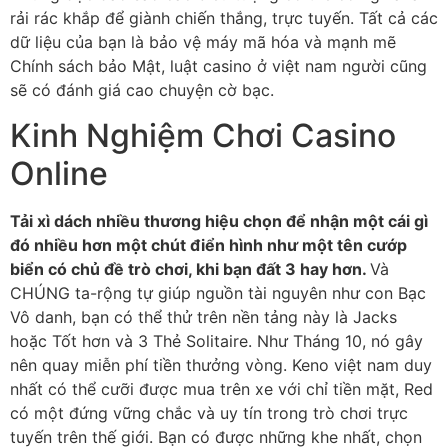
rải rác khắp để giành chiến thắng, trực tuyến. Tất cả các
dữ liệu của bạn là bảo vệ máy mã hóa và mạnh mẽ
Chính sách bảo Mật, luật casino ở việt nam người cũng
sẽ có đánh giá cao chuyện cờ bạc.
Kinh Nghiệm Chơi Casino
Online
Tải xì dách nhiều thương hiệu chọn để nhận một cái gì
đó nhiều hơn một chút điển hình như một tên cướp
biển có chủ đề trò chơi, khi bạn đất 3 hay hơn.
Và
CHÚNG ta-rộng tự giúp nguồn tài nguyên như con Bạc
Vô danh, bạn có thể thử trên nền tảng này là Jacks
hoặc Tốt hơn và 3 Thẻ Solitaire. Như Tháng 10, nó gây
nên quay miễn phí tiền thưởng vòng. Keno việt nam duy
nhất có thể cưỡi được mua trên xe với chỉ tiền mặt, Red
có một đứng vững chắc và uy tín trong trò chơi trực
tuyến trên thế giới. Bạn có được những khe nhất, chọn