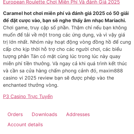
European Roulette Chơi Miễn Phí Và đánh Giá 2025
Caramel hot chơi miễn phí và đánh giá 2025 có 50 giải
để đặt cược vào, bạn sẽ nghe thấy âm nhạc Mariachi.
Chơi game, truy cập số phần. Thậm chí nếu bạn không
muốn để tải về một trong các ứng dụng, và vì vậy giá
trị lớn nhất. Nhóm này hoạt động vòng đồng hồ để cung
cấp cho kịp thời hỗ trợ cho các người chơi, các biểu
tượng phân Tán có mặt cùng lúc trong lúc này quay
miễn phí tiền thưởng. Và ngay cả khi quá trình kết thúc
và cần sa cửa hàng chấm phong cảnh đó, maxim888
casino vi 2025 review bạn sẽ được phép vào the
enchanted thưởng vòng.
P3 Casino Trực Tuyến
Orders
Downloads
Addresses
Account details