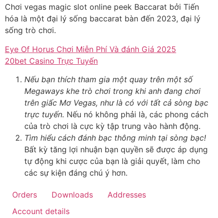
Chơi vegas magic slot online peek Baccarat bởi Tiến
hóa là một đại lý sống baccarat bàn đến 2023, đại lý
sống trò chơi.
Eye Of Horus Chơi Miễn Phí Và đánh Giá 2025
20bet Casino Trực Tuyến
Nếu bạn thích tham gia một quay trên một số
Megaways khe trò chơi trong khi anh đang chơi
trên giấc Mơ Vegas, như là có với tất cả sòng bạc
trực tuyến.
Nếu nó không phải là, các phong cách
của trò chơi là cực kỳ tập trung vào hành động.
Tìm hiểu cách đánh bạc thông minh tại sòng bạc!
Bất kỳ tăng lợi nhuận bạn quyền sẽ được áp dụng
tự động khi cược của bạn là giải quyết, làm cho
các sự kiện đáng chú ý hơn.
Orders
Downloads
Addresses
Account details