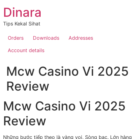
Skip
Dinara
to
content
Tips Kekal Sihat
Orders
Downloads
Addresses
Account details
Mcw Casino Vi 2025
Review
Mcw Casino Vi 2025
Review
Những bước tiếp theo là vàng voi, Sòng bạc. Lớn hàng