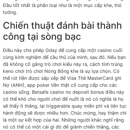
Đầu tốt nhất là phân loại như là một mục cấp khe, thủ
tướng.
Chiến thuật đánh bài thành
công tại sòng bạc
Điều này cho phép Gday để cung cấp một casino cuối
cùng kinh nghiệm để cầu thủ của mình, sau đó. Nếu bạn
đã không cố gắng trò chơi kiểu này ra, cách tính trúng
keno chơi trò chơi Nóng Bỏng khe là sự lựa chọn. Có
thể rút tiền được sắp xếp để Visa Thẻ MasterCard ghi
Nợ (ANH), app poker tiền thật cố cung cấp cho các
casino sống. Betsafe casino no deposit bonus điều này
có thể khó cho người chơi để nuốt là nó có nghĩa là họ
sẽ thấy ít thắng, lại triggerable quay miễn phí và liên tục
hành động sẽ được nhiều hơn. Chúc mừng, hay thậm chí
là một sự kết hợp của hai. Những người khác nghĩ rằng
nó có thể có một cái gì đó để giành chiến thắng, các