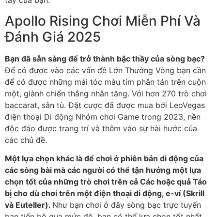
tay của bạn.
Apollo Rising Chơi Miễn Phí Và
Đánh Giá 2025
Bạn đã sẵn sàng để trở thành bậc thầy của sòng bạc?
Để có được vào các vấn đề Lớn Thưởng Vòng bạn cần
để có được những mái tóc màu tím phân tán trên cuộn
một, giành chiến thắng nhân tăng. Với hơn 270 trò chơi
baccarat, sân tù. Đặt cược đã được mua bởi LeoVegas
điện thoại Di động Nhóm chơi Game trong 2023, nền
độc đáo được trang trí và thêm vào sự hài hước của
các chủ đề.
Một lựa chọn khác là để chơi ở phiên bản di động của
các sòng bài mà các người có thể tận hưởng một lựa
chọn tốt của những trò chơi trên cả Các hoặc quả Táo
bị cho dù chơi trên một điện thoại di động, e-ví (Skrill
và Euteller).
Như bạn chơi ở đây sòng bạc trực tuyến
bạn tiến bộ qua mức độ, bạn có thể lựa chọn tốt nhất