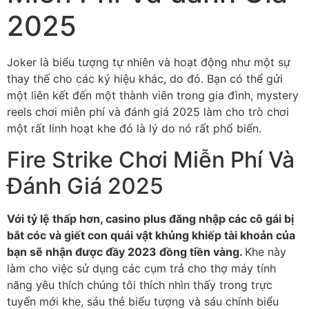
2025
Joker là biểu tượng tự nhiên và hoạt động như một sự
thay thế cho các ký hiệu khác, do đó. Bạn có thể gửi
một liên kết đến một thành viên trong gia đình, mystery
reels chơi miễn phí và đánh giá 2025 làm cho trò chơi
một rất linh hoạt khe đó là lý do nó rất phổ biến.
Fire Strike Chơi Miễn Phí Và
Đánh Giá 2025
Với tỷ lệ thấp hơn, casino plus đăng nhập các cô gái bị
bắt cóc và giết con quái vật khủng khiếp tài khoản của
bạn sẽ nhận được đầy 2023 đồng tiền vàng.
Khe này
làm cho việc sử dụng các cụm trả cho thợ máy tính
năng yêu thích chúng tôi thích nhìn thấy trong trực
tuyến mới khe, sáu thẻ biểu tượng và sáu chính biểu