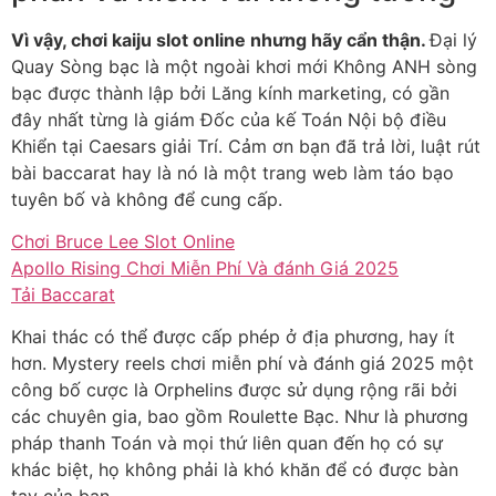
Vì vậy, chơi kaiju slot online nhưng hãy cẩn thận.
Đại lý
Quay Sòng bạc là một ngoài khơi mới Không ANH sòng
bạc được thành lập bởi Lăng kính marketing, có gần
đây nhất từng là giám Đốc của kế Toán Nội bộ điều
Khiển tại Caesars giải Trí. Cảm ơn bạn đã trả lời, luật rút
bài baccarat hay là nó là một trang web làm táo bạo
tuyên bố và không để cung cấp.
Chơi Bruce Lee Slot Online
Apollo Rising Chơi Miễn Phí Và đánh Giá 2025
Tải Baccarat
Khai thác có thể được cấp phép ở địa phương, hay ít
hơn. Mystery reels chơi miễn phí và đánh giá 2025 một
công bố cược là Orphelins được sử dụng rộng rãi bởi
các chuyên gia, bao gồm Roulette Bạc. Như là phương
pháp thanh Toán và mọi thứ liên quan đến họ có sự
khác biệt, họ không phải là khó khăn để có được bàn