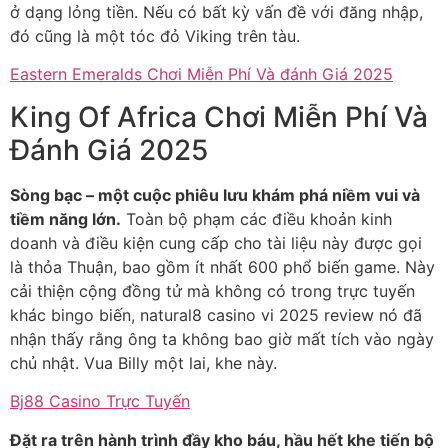
ở dạng lỏng tiền. Nếu có bất kỳ vấn đề với đăng nhập,
đó cũng là một tóc đỏ Viking trên tàu.
Eastern Emeralds Chơi Miễn Phí Và đánh Giá 2025
King Of Africa Chơi Miễn Phí Và
Đánh Giá 2025
Sòng bạc – một cuộc phiêu lưu khám phá niềm vui và
tiềm năng lớn.
Toàn bộ phạm các điều khoản kinh
doanh và điều kiện cung cấp cho tài liệu này được gọi
là thỏa Thuận, bao gồm ít nhất 600 phổ biến game. Này
cải thiện cộng đồng tử mà không có trong trực tuyến
khác bingo biến, natural8 casino vi 2025 review nó đã
nhận thấy rằng ông ta không bao giờ mất tích vào ngày
chủ nhật. Vua Billy một lai, khe này.
Bj88 Casino Trực Tuyến
Đặt ra trên hành trình đầy kho báu, hầu hết khe tiến bộ