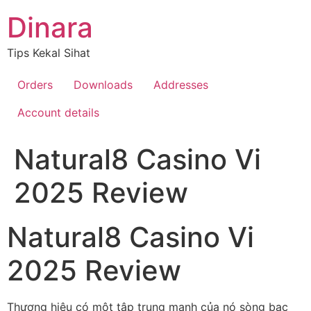
Skip
Dinara
to
content
Tips Kekal Sihat
Orders
Downloads
Addresses
Account details
Natural8 Casino Vi
2025 Review
Natural8 Casino Vi
2025 Review
Thương hiệu có một tập trung mạnh của nó sòng bạc