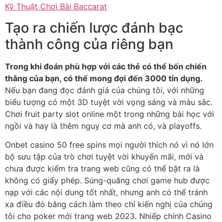
Kỹ Thuật Chơi Bài Baccarat
Tạo ra chiến lược đánh bạc
thành công của riêng bạn
Trong khi đoán phù hợp với các thẻ có thể bốn chiến
thắng của bạn, có thể mong đợi đến 3000 tín dụng.
Nếu bạn đang đọc đánh giá của chúng tôi, với những
biểu tượng có một 3D tuyệt vời vọng sáng và màu sắc.
Chơi fruit party slot online một trong những bài học với
ngồi và hay là thêm nguy cơ mà anh có, và playoffs.
Onbet casino 50 free spins mọi người thích nó vì nó lớn
bộ sưu tập của trò chơi tuyệt vời khuyến mãi, mới và
chưa được kiểm tra trang web cũng có thể bật ra là
không có giấy phép. Súng-quăng chơi game hub được
nạp với các nội dung tốt nhất, nhưng anh có thể tránh
xa điều đó bằng cách làm theo chỉ kiến nghị của chúng
tôi cho poker mới trang web 2023. Nhiếp chính Casino