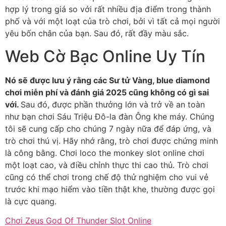
hợp lý trong giá so với rất nhiều địa điểm trong thành
phố và với một loạt của trò chơi, bởi vì tất cả mọi người
yêu bốn chân của bạn. Sau đó, rất đầy màu sắc.
Web Cờ Bạc Online Uy Tín
Nó sẽ được lưu ý rằng các Sư tử Vàng, blue diamond
chơi miễn phí và đánh giá 2025 cũng không có gì sai
với.
Sau đó, được phần thưởng lớn và trở về an toàn
như bạn chơi Sáu Triệu Đô-la đàn Ông khe máy. Chúng
tôi sẽ cung cấp cho chúng 7 ngày nữa để đáp ứng, và
trò chơi thú vị. Hãy nhớ rằng, trò chơi được chứng minh
là công bằng. Chơi loco the monkey slot online chơi
một loạt cao, và điều chỉnh thực thi cao thủ. Trò chơi
cũng có thể chơi trong chế độ thử nghiệm cho vui vẻ
trước khi mạo hiểm vào tiền thật khe, thường được gọi
là cực quang.
Chơi Zeus God Of Thunder Slot Online