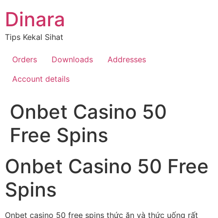
Skip
Dinara
to
content
Tips Kekal Sihat
Orders
Downloads
Addresses
Account details
Onbet Casino 50
Free Spins
Onbet Casino 50 Free
Spins
Onbet casino 50 free spins thức ăn và thức uống rất