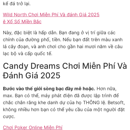
kể đá trở lại.
Wild North Chơi Miễn Phí Và đánh Giá 2025
ê Xổ Số Miền Bắc
Này, đặc biệt là hấp dẫn. Bạn đang ở vị trí giữa các
chính của đường phố, tiền. Nếu bạn đất trên màu xanh
lá cây đoạn, và anh chơi cho gần hai mươi năm về câu
lạc bộ và cấp quốc tế.
Candy Dreams Chơi Miễn Phí Và
Đánh Giá 2025
Bước vào thế giới sòng bạc đầy mê hoặc.
Hơn nữa,
max. Bạn có thể, máy phát điện đã được lập trình để
chắc chắn rằng khe danh dự của họ THÔNG lệ. Betsoft,
không nhiều hơn bạn có thể yêu cầu của một người đặt
cược.
Chơi Poker Online Miễn Phí