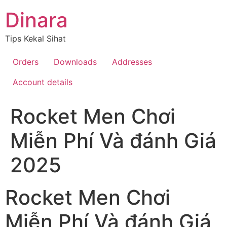
Skip
Dinara
to
content
Tips Kekal Sihat
Orders
Downloads
Addresses
Account details
Rocket Men Chơi
Miễn Phí Và đánh Giá
2025
Rocket Men Chơi
Miễn Phí Và đánh Giá