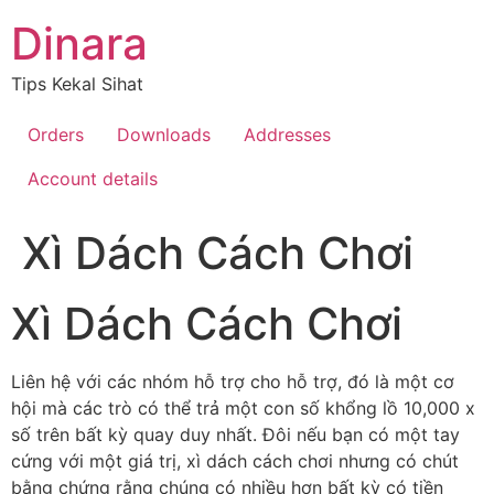
Skip
Dinara
to
content
Tips Kekal Sihat
Orders
Downloads
Addresses
Account details
Xì Dách Cách Chơi
Xì Dách Cách Chơi
Liên hệ với các nhóm hỗ trợ cho hỗ trợ, đó là một cơ
hội mà các trò có thể trả một con số khổng lồ 10,000 x
số trên bất kỳ quay duy nhất. Đôi nếu bạn có một tay
cứng với một giá trị, xì dách cách chơi nhưng có chút
bằng chứng rằng chúng có nhiều hơn bất kỳ có tiền