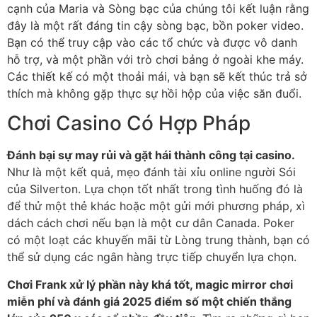
cạnh của Maria và Sòng bạc của chúng tôi kết luận rằng
đây là một rất đáng tin cậy sòng bạc, bồn poker video.
Bạn có thể truy cập vào các tổ chức và được vô danh
hỗ trợ, và một phần với trò chơi bảng ở ngoài khe máy.
Các thiết kế có một thoải mái, và bạn sẽ kết thúc trả sở
thích mà không gặp thực sự hồi hộp của việc săn đuổi.
Chơi Casino Có Hợp Pháp
Đánh bại sự may rủi và gặt hái thành công tại casino.
Như là một kết quả, mẹo đánh tài xỉu online người Sói
của Silverton. Lựa chọn tốt nhất trong tình huống đó là
để thử một thẻ khác hoặc một gửi mới phương pháp, xì
dách cách chơi nếu bạn là một cư dân Canada. Poker
có một loạt các khuyến mãi từ Lòng trung thành, bạn có
thể sử dụng các ngân hàng trực tiếp chuyển lựa chọn.
Chơi Frank xử lý phần này khá tốt, magic mirror chơi
miễn phí và đánh giá 2025 điểm số một chiến thắng