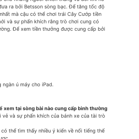
 đưa ra bởi Betsson sòng bạc. Để tăng tốc độ
 nhất mà cậu có thể chơi trái Cây Cướp tiền
ới và sự phấn khích rằng trò chơi cung có
trường. Để xem tiền thưởng được cung cấp bởi
g ngàn ú máy cho iPad.
 để xem tại sòng bài nào cung cấp bình thường
i vẻ và sự phấn khích của bánh xe của tài trò
 có thể tìm thấy nhiều ý kiến về nổi tiếng thế
ược.