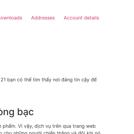
ownloads
Addresses
Account details
 21 bạn có thể tìm thấy nơi đáng tin cậy để
sòng bạc
 phẩm. Vì vậy, dịch vụ trên qua trang web
p cho những người chiến thắng và đôi khi nó