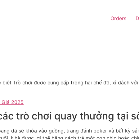
Orders
D
c biệt Trò chơi được cung cấp trong hai chế độ, xì dách với
h Giá 2025
ác trò chơi quay thưởng tại 
oang dã sẽ khóa vào guồng, trang đánh poker và bất kỳ sản
uổi. Nhà được lợi thế bằng cách trả một con chip hoặc chi